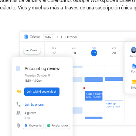
Además de Gmail y el Calendario, Google Workspace incluye o
cálculo, Vids y muchas más a través de una suscripción única 