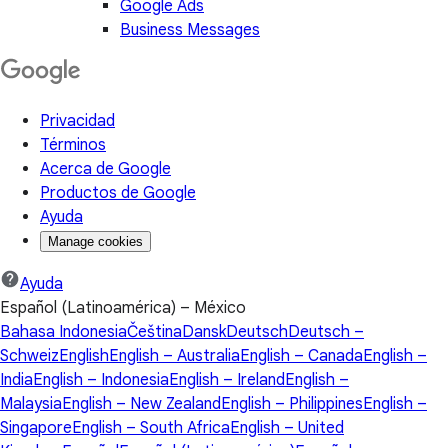
Google Ads
Business Messages
Privacidad
Términos
Acerca de Google
Productos de Google
Ayuda
Manage cookies
Ayuda
Español (Latinoamérica) – México
Bahasa Indonesia
Čeština
Dansk
Deutsch
Deutsch –
Schweiz
English
English – Australia
English – Canada
English –
India
English – Indonesia
English – Ireland
English –
Malaysia
English – New Zealand
English – Philippines
English –
Singapore
English – South Africa
English – United