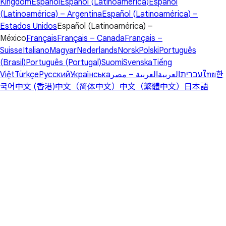
Kingdom
Español
Español (Latinoamérica)
Español
(Latinoamérica) – Argentina
Español (Latinoamérica) –
Estados Unidos
Español (Latinoamérica) –
México
Français
Français – Canada
Français –
Suisse
Italiano
Magyar
Nederlands
Norsk
Polski
Português
(Brasil)
Português (Portugal)
Suomi
Svenska
Tiếng
Việt
Türkçe
Русский
Українська
العربية – مصر
العربية
עברית
ไทย
한
국어
中文 (香港)
中文（简体中文）
中文（繁體中文）
日本語