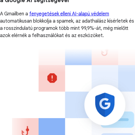
a Google AI segítségével
A Gmailben a
fenyegetések elleni AI-alapú védelem
automatikusan blokkolja a spamek, az adathalász kísérletek és
a rosszindulatú programok több mint 99,9%-át, még mielőtt
azok elérnék a felhasználókat és az eszközöket.