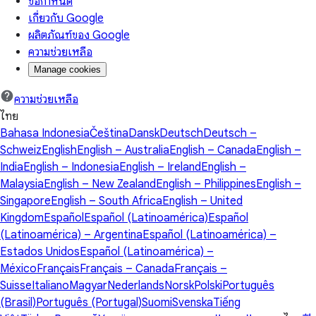
ข้อกำหนด
เกี่ยวกับ Google
ผลิตภัณฑ์ของ Google
ความช่วยเหลือ
Manage cookies
ความช่วยเหลือ
ไทย
Bahasa Indonesia
Čeština
Dansk
Deutsch
Deutsch –
Schweiz
English
English – Australia
English – Canada
English –
India
English – Indonesia
English – Ireland
English –
Malaysia
English – New Zealand
English – Philippines
English –
Singapore
English – South Africa
English – United
Kingdom
Español
Español (Latinoamérica)
Español
(Latinoamérica) – Argentina
Español (Latinoamérica) –
Estados Unidos
Español (Latinoamérica) –
México
Français
Français – Canada
Français –
Suisse
Italiano
Magyar
Nederlands
Norsk
Polski
Português
(Brasil)
Português (Portugal)
Suomi
Svenska
Tiếng