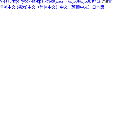
Việt
Türkçe
Русский
Українська
العربية – مصر
العربية
עברית
ไทย
한
국어
中文 (香港)
中文（简体中文）
中文（繁體中文）
日本語