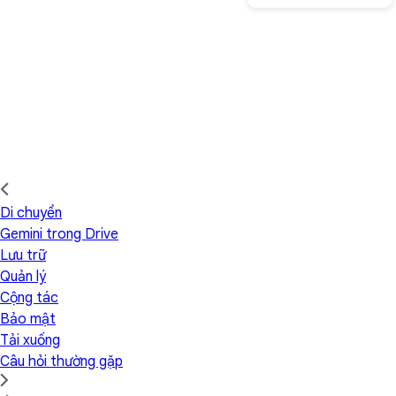
Di chuyển
Gemini trong Drive
Lưu trữ
Quản lý
Cộng tác
Bảo mật
Tải xuống
Câu hỏi thường gặp