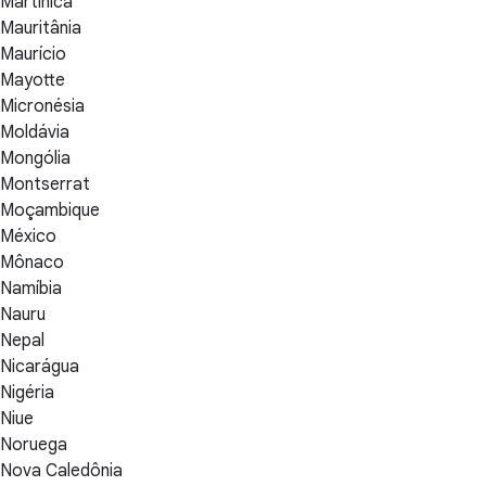
Martinica
Mauritânia
Maurício
Mayotte
Micronésia
Moldávia
Mongólia
Montserrat
Moçambique
México
Mônaco
Namíbia
Nauru
Nepal
Nicarágua
Nigéria
Niue
Noruega
Nova Caledônia