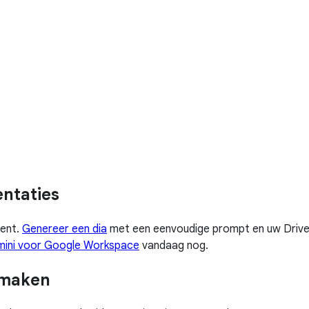
entaties
tent.
Genereer een dia
met een eenvoudige prompt en uw Drive-c
ini voor Google Workspace
vandaag nog.
s maken